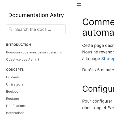
Documentation Astry
Commen
automa
Cette page décr
INTRODUCTION
Nous ne revenons
Pourquoi vous avez besoin d’alerting
à la page
Straté
Qu’est-ce que Astry ?
Durée : 5 minute
CONCEPTS
Incidents
Utilisateurs
Configu
Equipes
Routage
Pour configurer
Notifications
dans l’onglet
Eq
Intégrations