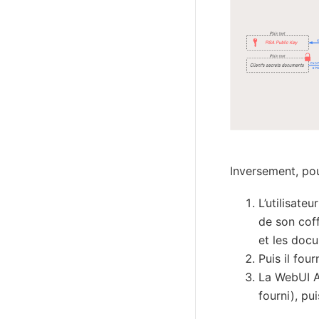
Inversement, pou
L’utilisate
de son coff
et les docu
Puis il fou
La WebUI As
fourni), pu