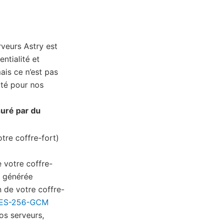
rveurs Astry est
entialité et
ais ce n’est pas
ité pour nos
suré par du
tre coffre-fort)
 votre coffre-
t générée
n de votre coffre-
ES-256-GCM
os serveurs,