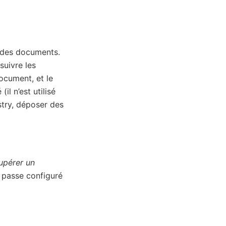
 des documents.
suivre les
ocument, et le
l n’est utilisé
Astry, déposer des
upérer un
e passe configuré