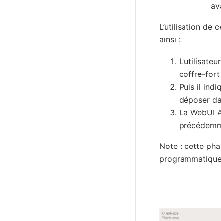
av
L’utilisation de
ainsi :
L’utilisate
coffre-fort
Puis il ind
déposer da
La WebUI As
précédemmen
Note : cette pha
programmatiqueme