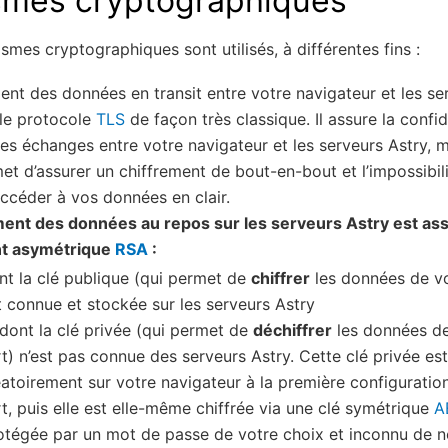
mes cryptographiques
smes cryptographiques sont utilisés, à différentes fins :
ent des données en transit entre votre navigateur et les se
 le protocole
TLS
de façon très classique. Il assure la confid
 des échanges entre votre navigateur et les serveurs Astry, m
met d’assurer un chiffrement de bout-en-bout et l’impossibil
ccéder à vos données en clair.
ment des données au repos sur les serveurs Astry est as
nt asymétrique
RSA
:
nt la clé publique (qui permet de
chiffrer
les données de vo
t connue et stockée sur les serveurs Astry
 dont la clé privée (qui permet de
déchiffrer
les données de
rt) n’est pas connue des serveurs Astry. Cette clé privée es
éatoirement sur votre navigateur à la première configuratio
rt, puis elle est elle-même chiffrée via une clé symétrique
A
otégée par un mot de passe de votre choix et inconnu de n